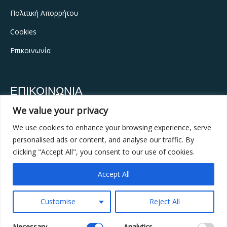
Πολιτική Απορρήτου
Cookies
Επικοινωνία
ΕΠΙΚΟΙΝΩΝΙΑ
We value your privacy
Διεύθυνση:
Λεωφόρος Βουλιαγμένης 429 Ηλιούπολη,
16346, Αθήνα
We use cookies to enhance your browsing experience, serve
personalised ads or content, and analyse our traffic. By
Τηλέφωνο:
+30 210 9957587
clicking "Accept All", you consent to our use of cookies.
Email:
info@vita-estate.com
Accept All
Αριθμός Γ.Ε.ΜΗ.:
163101201000
Customise
Reject All
Necessary
Analytics